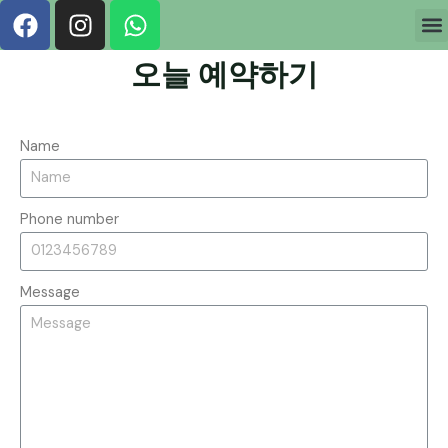
F
I
W
콘
M
a
n
h
텐
c
s
a
츠
오늘 예약하기
e
t
t
로
b
a
s
건
o
g
a
너
Name
뛰
o
r
p
기
k
a
p
m
Phone number
Message