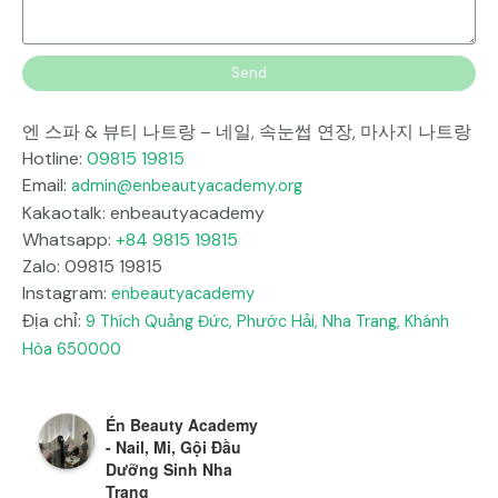
Send
엔 스파 & 뷰티 나트랑 – 네일, 속눈썹 연장, 마사지 나트랑
Hotline:
09815 19815
Email:
admin@enbeautyacademy.org
Kakaotalk: enbeautyacademy
Whatsapp:
+84 9815 19815
Zalo: 09815 19815
Instagram:
enbeautyacademy
Địa chỉ:
9 Thích Quảng Đức, Phước Hải, Nha Trang, Khánh
Hòa 650000
Én Beauty Academy
- Nail, Mi, Gội Đầu
Dưỡng Sinh Nha
Trang