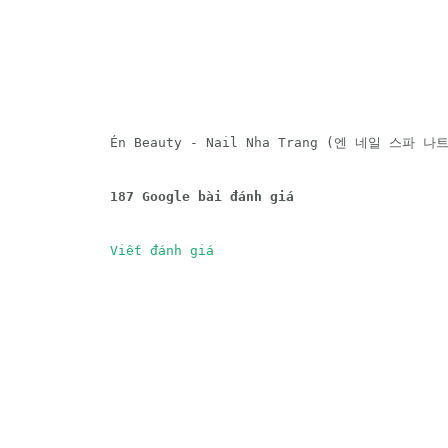
 Én Beauty - Nail Nha Trang (엔 네일 스파 나
187 Google bài đánh giá
Viết đánh giá