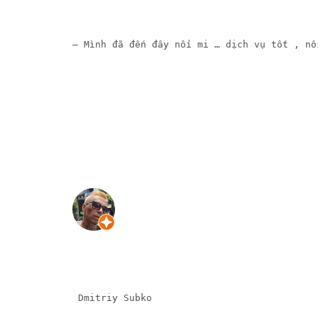
— Mình đã đến đây nối mi … dịch vụ tốt , nối
 Dmitriy Subko 