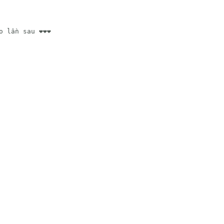
lần sau ❤️❤️❤️