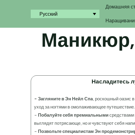
Перейти
Домашняя с
к
Русский
содержимому
Наращивание
Маникюр,
Насладитесь л
- Загляните в Эн Нейл Спа
, роскошный оазис в
уход за ногтями в омолаживающее путешествие.
-
Побалуйте себя премиальными
средствами 
выглядят потрясающе, но и чувствуют себя нап
-
Позвольте специалистам Эн продемонстри