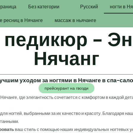
траница
Без категории
Русский
ногти в Н
 ресниц в Нячанге
массаж в ньячанге
 педикюр - Эн
Нячанг
учшим уходом за ногтями в Нячанге в спа-сало
прейскурант на гвозди
 Нячанге, где элегантность сочетается с комфортом в каждой де
для ногтей, выбранными за их качество и красоту. Благодаря на
итанными.
ровать
ваш стиль с помощью наших индивидуальных ногтевых усл