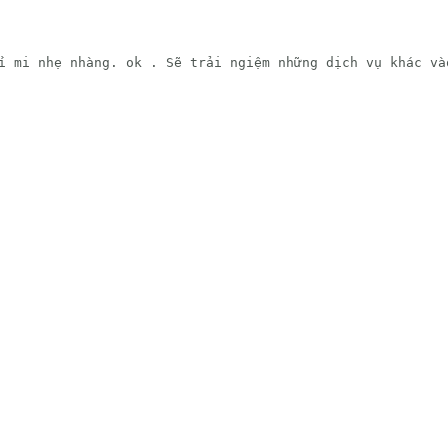
 mi nhẹ nhàng. ok . Sẽ trải ngiệm những dịch vụ khác vào 