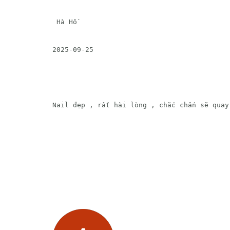
 Hà Hồ 
2025-09-25
Nail đẹp , rất hài lòng , chắc chắn sẽ quay