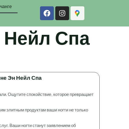
ячанге
F
I
a
n
c
s
e
t
 Нейл Спа
b
a
o
g
o
r
k
a
m
не Эн Нейл Спа
тали. Ощутите спокойствие, которое превращает
шим элитным продуктам ваши ногти не только
уг. Ваши ногти станут заявлением об